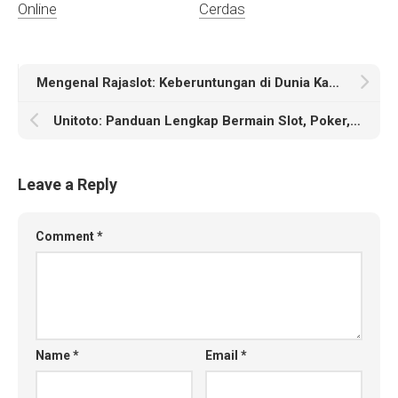
Online
Cerdas
Mengenal Rajaslot: Keberuntungan di Dunia Kasino Online
Unitoto: Panduan Lengkap Bermain Slot, Poker, dan Lebih Banyak
Leave a Reply
Comment
*
Name
*
Email
*