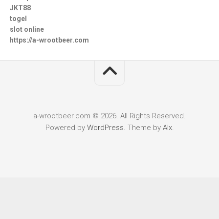
JKT88
togel
slot online
https://a-wrootbeer.com
a-wrootbeer.com © 2026. All Rights Reserved.
Powered by
WordPress
. Theme by
Alx
.