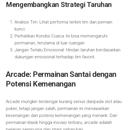
Mengembangkan Strategi Taruhan
Analisis Tim: Lihat performa terkini tim dan pemain
kunci.
Perhatikan Kondisi Cuaca: Ini bisa memengaruhi
permainan, terutama di luar ruangan.
Jangan Terlalu Emosional: Hindari taruhan berdasarkan
dukungan emosional terhadap tim favorit.
Arcade: Permainan Santai dengan
Potensi Kemenangan
Arcade mungkin terdengar kurang serius daripada slot atau
poker, tetapi jangan salah, permainan ini menawarkan
kesenangan dan potensi kemenangan yang menarik. Dari
permainan klasik hingga inovasi terbaru, arcade adalah
pelarian sempurna dari stres sehari-hari.