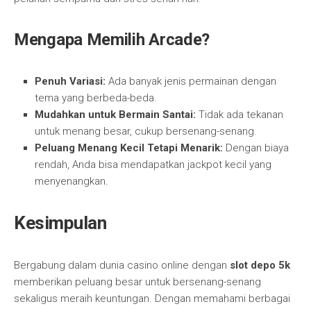
Mengapa Memilih Arcade?
Penuh Variasi:
Ada banyak jenis permainan dengan
tema yang berbeda-beda.
Mudahkan untuk Bermain Santai:
Tidak ada tekanan
untuk menang besar, cukup bersenang-senang.
Peluang Menang Kecil Tetapi Menarik:
Dengan biaya
rendah, Anda bisa mendapatkan jackpot kecil yang
menyenangkan.
Kesimpulan
Bergabung dalam dunia casino online dengan
slot depo 5k
memberikan peluang besar untuk bersenang-senang
sekaligus meraih keuntungan. Dengan memahami berbagai