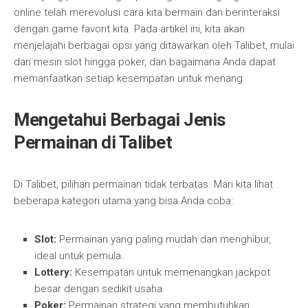
online telah merevolusi cara kita bermain dan berinteraksi
dengan game favorit kita. Pada artikel ini, kita akan
menjelajahi berbagai opsi yang ditawarkan oleh Talibet, mulai
dari mesin slot hingga poker, dan bagaimana Anda dapat
memanfaatkan setiap kesempatan untuk menang.
Mengetahui Berbagai Jenis
Permainan di Talibet
Di Talibet, pilihan permainan tidak terbatas. Mari kita lihat
beberapa kategori utama yang bisa Anda coba:
Slot:
Permainan yang paling mudah dan menghibur,
ideal untuk pemula.
Lottery:
Kesempatan untuk memenangkan jackpot
besar dengan sedikit usaha.
Poker:
Permainan strategi yang membutuhkan