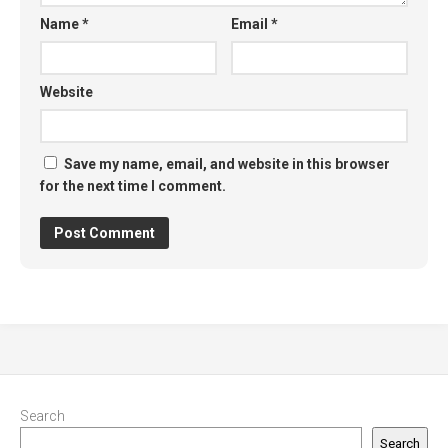
Name
*
Email
*
Website
Save my name, email, and website in this browser
for the next time I comment.
Search
Search