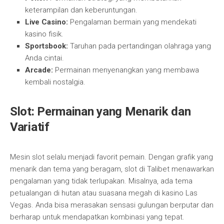
keterampilan dan keberuntungan.
Live Casino:
Pengalaman bermain yang mendekati
kasino fisik.
Sportsbook:
Taruhan pada pertandingan olahraga yang
Anda cintai.
Arcade:
Permainan menyenangkan yang membawa
kembali nostalgia.
Slot: Permainan yang Menarik dan
Variatif
Mesin slot selalu menjadi favorit pemain. Dengan grafik yang
menarik dan tema yang beragam, slot di Talibet menawarkan
pengalaman yang tidak terlupakan. Misalnya, ada tema
petualangan di hutan atau suasana megah di kasino Las
Vegas. Anda bisa merasakan sensasi gulungan berputar dan
berharap untuk mendapatkan kombinasi yang tepat.