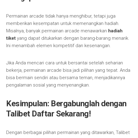
Permainan arcade tidak hanya menghibur, tetapi juga
memberikan kesempatan untuk memenangkan hadiah.
Misalnya, banyak permainan arcade menawarkan
hadiah
tiket
yang dapat ditukarkan dengan barang-barang menarik.
Ini menambah elemen kompetitif dan kesenangan.
Jika Anda mencari cara untuk bersantai setelah seharian
bekerja, permainan arcade bisa jadi pilihan yang tepat. Anda
bisa bermain sendiri atau bersama teman, menjadikannya
pengalaman sosial yang menyenangkan.
Kesimpulan: Bergabunglah dengan
Talibet Daftar Sekarang!
Dengan berbagai pilihan permainan yang ditawarkan, Talibet