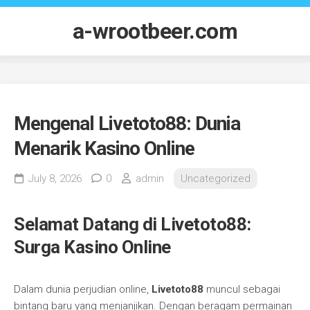
Skip
to
a-wrootbeer.com
content
Mengenal Livetoto88: Dunia
Menarik Kasino Online
July 8, 2026
0
admin
Uncategorized
Selamat Datang di Livetoto88:
Surga Kasino Online
Dalam dunia perjudian online,
Livetoto88
muncul sebagai
bintang baru yang menjanjikan. Dengan beragam permainan