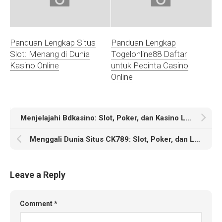
Panduan Lengkap Situs
Panduan Lengkap
Slot: Menang di Dunia
Togelonline88 Daftar
Kasino Online
untuk Pecinta Casino
Online
Menjelajahi Bdkasino: Slot, Poker, dan Kasino Langsung
Menggali Dunia Situs CK789: Slot, Poker, dan Lebih Banyak Lagi
Leave a Reply
Comment
*