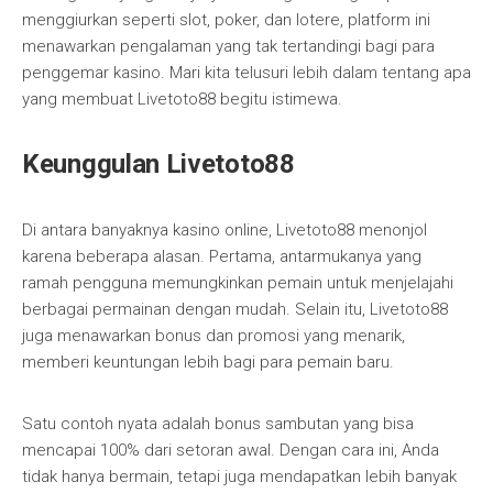
menggiurkan seperti slot, poker, dan lotere, platform ini
menawarkan pengalaman yang tak tertandingi bagi para
penggemar kasino. Mari kita telusuri lebih dalam tentang apa
yang membuat Livetoto88 begitu istimewa.
Keunggulan Livetoto88
Di antara banyaknya kasino online, Livetoto88 menonjol
karena beberapa alasan. Pertama, antarmukanya yang
ramah pengguna memungkinkan pemain untuk menjelajahi
berbagai permainan dengan mudah. Selain itu, Livetoto88
juga menawarkan bonus dan promosi yang menarik,
memberi keuntungan lebih bagi para pemain baru.
Satu contoh nyata adalah bonus sambutan yang bisa
mencapai 100% dari setoran awal. Dengan cara ini, Anda
tidak hanya bermain, tetapi juga mendapatkan lebih banyak