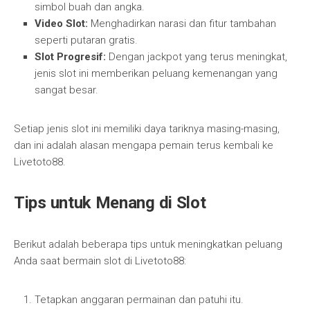
simbol buah dan angka.
Video Slot:
Menghadirkan narasi dan fitur tambahan
seperti putaran gratis.
Slot Progresif:
Dengan jackpot yang terus meningkat,
jenis slot ini memberikan peluang kemenangan yang
sangat besar.
Setiap jenis slot ini memiliki daya tariknya masing-masing,
dan ini adalah alasan mengapa pemain terus kembali ke
Livetoto88.
Tips untuk Menang di Slot
Berikut adalah beberapa tips untuk meningkatkan peluang
Anda saat bermain slot di Livetoto88:
Tetapkan anggaran permainan dan patuhi itu.