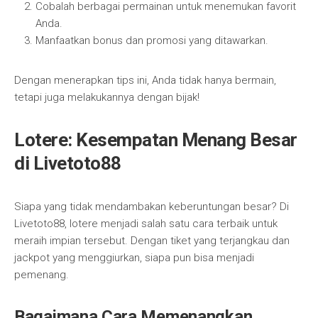
Cobalah berbagai permainan untuk menemukan favorit
Anda.
Manfaatkan bonus dan promosi yang ditawarkan.
Dengan menerapkan tips ini, Anda tidak hanya bermain,
tetapi juga melakukannya dengan bijak!
Lotere: Kesempatan Menang Besar
di Livetoto88
Siapa yang tidak mendambakan keberuntungan besar? Di
Livetoto88, lotere menjadi salah satu cara terbaik untuk
meraih impian tersebut. Dengan tiket yang terjangkau dan
jackpot yang menggiurkan, siapa pun bisa menjadi
pemenang.
Bagaimana Cara Memenangkan