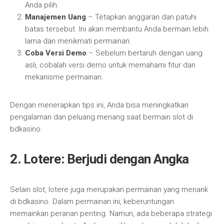
Anda pilih.
Manajemen Uang
– Tetapkan anggaran dan patuhi
batas tersebut. Ini akan membantu Anda bermain lebih
lama dan menikmati permainan.
Coba Versi Demo
– Sebelum bertaruh dengan uang
asli, cobalah versi demo untuk memahami fitur dan
mekanisme permainan.
Dengan menerapkan tips ini, Anda bisa meningkatkan
pengalaman dan peluang menang saat bermain slot di
bdkasino.
2. Lotere: Berjudi dengan Angka
Selain slot, lotere juga merupakan permainan yang menarik
di bdkasino. Dalam permainan ini, keberuntungan
memainkan peranan penting. Namun, ada beberapa strategi