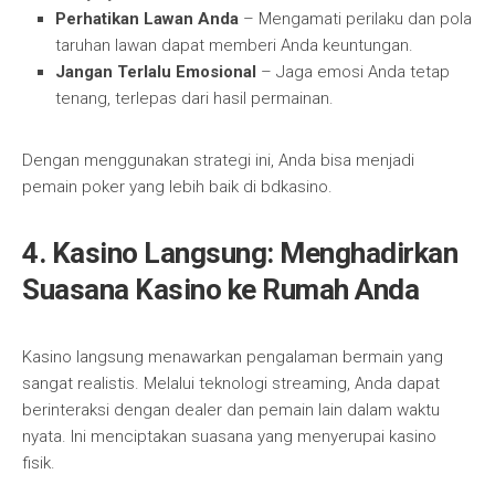
Perhatikan Lawan Anda
– Mengamati perilaku dan pola
taruhan lawan dapat memberi Anda keuntungan.
Jangan Terlalu Emosional
– Jaga emosi Anda tetap
tenang, terlepas dari hasil permainan.
Dengan menggunakan strategi ini, Anda bisa menjadi
pemain poker yang lebih baik di bdkasino.
4. Kasino Langsung: Menghadirkan
Suasana Kasino ke Rumah Anda
Kasino langsung menawarkan pengalaman bermain yang
sangat realistis. Melalui teknologi streaming, Anda dapat
berinteraksi dengan dealer dan pemain lain dalam waktu
nyata. Ini menciptakan suasana yang menyerupai kasino
fisik.