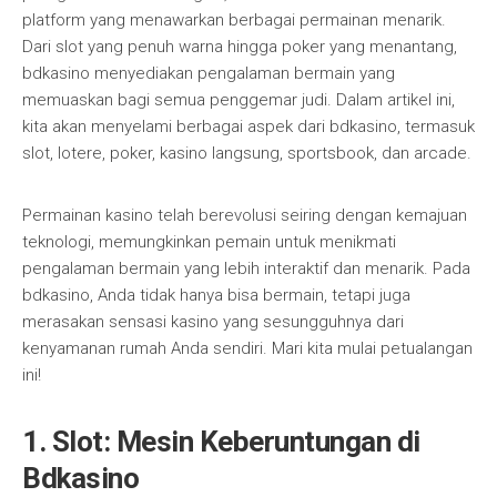
platform yang menawarkan berbagai permainan menarik.
Dari slot yang penuh warna hingga poker yang menantang,
bdkasino menyediakan pengalaman bermain yang
memuaskan bagi semua penggemar judi. Dalam artikel ini,
kita akan menyelami berbagai aspek dari bdkasino, termasuk
slot, lotere, poker, kasino langsung, sportsbook, dan arcade.
Permainan kasino telah berevolusi seiring dengan kemajuan
teknologi, memungkinkan pemain untuk menikmati
pengalaman bermain yang lebih interaktif dan menarik. Pada
bdkasino, Anda tidak hanya bisa bermain, tetapi juga
merasakan sensasi kasino yang sesungguhnya dari
kenyamanan rumah Anda sendiri. Mari kita mulai petualangan
ini!
1. Slot: Mesin Keberuntungan di
Bdkasino