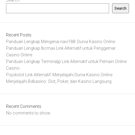
Search
Search
Recent Posts
Panduan Lengkap Mengenai navi188: Dunia Kasino Online
Panduan Lengkap Ibcmax Link Alternatif untuk Penggemar
Casino Online
Panduan Lengkap Terminaljp Link Alternatif untuk Pemain Online
Casino
Pojokslot Link Alternatif: Menjelajahi Dunia Kasino Online
Menjelajahi Bdkasino: Slot, Poker, dan Kasino Langsung
Recent Comments
No comments to show.