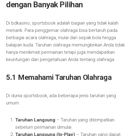
dengan Banyak Pilihan
Di bdkasino, sportsbook adalah bagian yang tidak kalah
menarik. Para penggemar olahraga bisa bertaruh pada
berbagai acara olahraga, mulai dari sepak bola hingga
balapan kuda. Taruhan olahraga memungkinkan Anda tidak
hanya menikmati permainan tetapi juga mendapatkan
keuntungan dari pengetahuan Anda tentang olahraga.
5.1 Memahami Taruhan Olahraga
Di dunia sportsbook, ada beberapa jenis taruhan yang
umum:
Taruhan Langsung
– Taruhan yang ditempatkan
sebelum permainan dimulai.
Taruhan Langsung (In-Play)
– Taruhan yang dapat