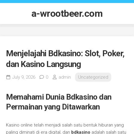
Skip
to
a-wrootbeer.com
content
Menjelajahi Bdkasino: Slot, Poker,
dan Kasino Langsung
July 9, 2026
0
admin
Uncategorized
Memahami Dunia Bdkasino dan
Permainan yang Ditawarkan
Kasino online telah menjadi salah satu bentuk hiburan yang
paling diminati di era digital, dan
bdkasino
adalah salah satu