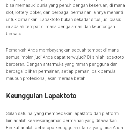
bisa memasuki dunia yang penuh dengan keseruan, di mana
slot, lottery, poker, dan berbagai permainan lainnya menanti
untuk dimainkan. Lapaktoto bukan sekadar situs judi biasa;
ini adalah tempat di mana pengalaman dan keuntungan
bersatu.
Pernahkah Anda membayangkan sebuah tempat di mana
semua impian judi Anda dapat terwujud? Di sinilah lapaktoto
berperan. Dengan antarmuka yang ramah pengguna dan
berbagai pilihan permainan, setiap pemain, baik pemula
maupun profesional, akan merasa betah.
Keunggulan Lapaktoto
Salah satu hal yang membedakan lapaktoto dari platform
lain adalah keanekaragaman permainan yang ditawarkan.
Berikut adalah beberapa keunggulan utama yang bisa Anda