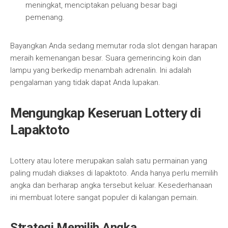
meningkat, menciptakan peluang besar bagi
pemenang.
Bayangkan Anda sedang memutar roda slot dengan harapan
meraih kemenangan besar. Suara gemerincing koin dan
lampu yang berkedip menambah adrenalin. Ini adalah
pengalaman yang tidak dapat Anda lupakan.
Mengungkap Keseruan Lottery di
Lapaktoto
Lottery atau lotere merupakan salah satu permainan yang
paling mudah diakses di lapaktoto. Anda hanya perlu memilih
angka dan berharap angka tersebut keluar. Kesederhanaan
ini membuat lotere sangat populer di kalangan pemain.
Strategi Memilih Angka