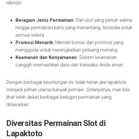
nikmati:
Beragam Jenis Permainan:
Dari slot yang penuh warna
hingga permainan kartu yang menantang, tersedia untuk
semua selera.
Promosi Menarik:
Nikmati bonus dan promosi yang
menggoda untuk meningkatkan peluang menang.
Keamanan dan Kenyamanan:
Sistem keamanan
canggih memastikan data dan transaksi Anda aman.
Dengan berbagai keuntungan ini, tidak heran jika lapaktoto
menjadi pilihan utama banyak pemain. Selanjutnya, mari kita
lihat lebih dekat berbagai kategori permainan yang
ditawarkan.
Diversitas Permainan Slot di
Lapaktoto